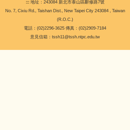
新生專區
:::
地址：243084 新北市泰山區辭修路7號
No. 7, Cixiu Rd., Taishan Dist., New Taipei City 243084 , Taiwan
自主學習專區
(R.O.C.)
電話：(02)2296-3625 傳真：(02)2909-7184
學習歷程檔案專區
意見信箱：tssh11@tssh.ntpc.edu.tw
特色招生專業群科甄選入學
國際交流 International Education & Exchange
新北市自主學習Go AI成果競賽專區
2026 AI StartUp創業挑戰賽
大學繁星
大學個人申請