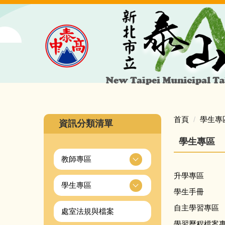
跳
到
主
要
內
容
區
首頁
學生專
資訊分類清單
學生專區
教師專區
升學專區
學生專區
學生手冊
自主學習專區
處室法規與檔案
學習歷程檔案