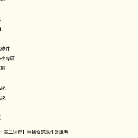
統
詢
業條件
學生專區
專區
系統
系統
區
高一高二課程】重補修選課作業說明