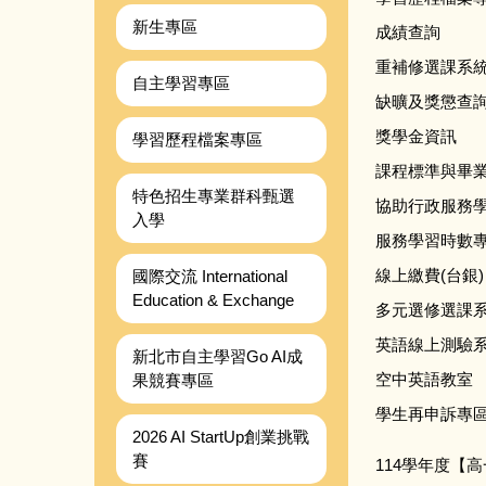
新生專區
成績查詢
重補修選課系
自主學習專區
缺曠及獎懲查
獎學金資訊
學習歷程檔案專區
課程標準與畢
特色招生專業群科甄選
協助行政服務
入學
服務學習時數
線上繳費(台銀)
國際交流 International
Education & Exchange
多元選修選課
英語線上測驗
新北市自主學習Go AI成
空中英語教室
果競賽專區
學生再申訴專
2026 AI StartUp創業挑戰
賽
114學年度【