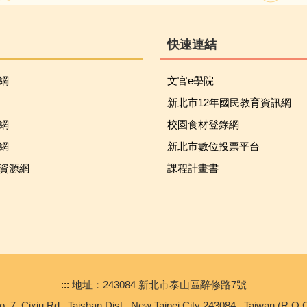
快速連結
網
文官e學院
新北市12年國民教育資訊網
網
校園食材登錄網
網
新北市數位投票平台
資源網
課程計畫書
:::
地址：243084 新北市泰山區辭修路7號
o. 7, Cixiu Rd., Taishan Dist., New Taipei City 243084 , Taiwan (R.O.C