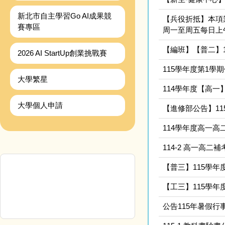
新北市自主學習Go AI成果競
【兵役折抵】本項
賽專區
周一至周五每日上午8
【編班】【普二】1
2026 AI StartUp創業挑戰賽
115學年度第1學期
大學繁星
114學年度【高
大學個人申請
【進修部公告】1
114學年度高一
114-2 高一高二
【普三】115學
【工三】115學
公告115年暑假行