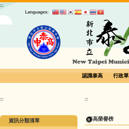
跳
:::
到
Languages:
主
要
內
容
區
認識泰高
行政單
恭喜本校榮獲 新北市
:::
:::
恭喜本校榮獲 新北市
泰高榮譽榜
資訊分類清單