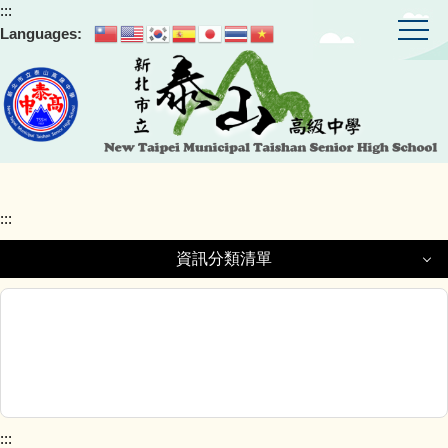
:::
跳
Languages:
到
主
要
內
容
區
:::
資訊分類清單
資訊分類清單
教師專區
學生專區
:::