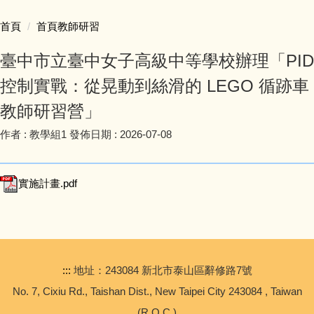
處室法規與檔案
首頁
首頁教師研習
新生專區
臺中市立臺中女子高級中等學校辦理「PID
控制實戰：從晃動到絲滑的 LEGO 循跡車
自主學習專區
教師研習營」
學習歷程檔案專區
作者 :
教學組1
發佈日期 :
2026-07-08
特色招生專業群科甄選入學
實施計畫.pdf
國際交流 International Education & Exchange
新北市自主學習Go AI成果競賽專區
:::
地址：243084 新北市泰山區辭修路7號
2026 AI StartUp創業挑戰賽
No. 7, Cixiu Rd., Taishan Dist., New Taipei City 243084 , Taiwan
大學繁星
(R.O.C.)